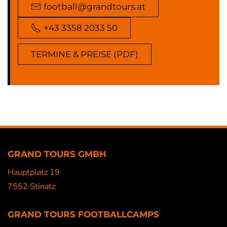
football@grandtours.at
+43 3358 2033 50
TERMINE & PREISE (PDF)
GRAND TOURS GMBH
Hauptplatz 19
7552 Stinatz
GRAND TOURS FOOTBALLCAMPS